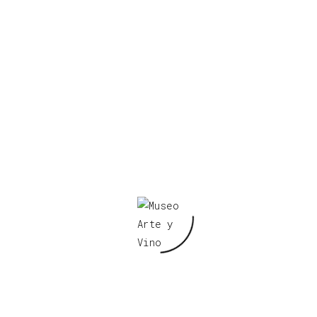
nosotros
 nuestro museo o reservar una
nosotros mediante los siguientes
éfono