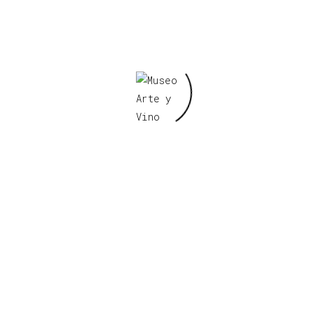
Barreras arquitectónicas
Horario Museo
De lunes a sábado
Inicio visita
aproximado 21h
Hasta fin de ágape