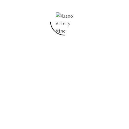
Canalejas, 39
Jumilla (Murcia) 30520
Teléfono: 680133377
info@museoarteyvino.com
reservas@museoarteyvino.com
Horario Museo
De lunes a sábado
Inicio visita aproximado 21h
Hasta fin de ágape